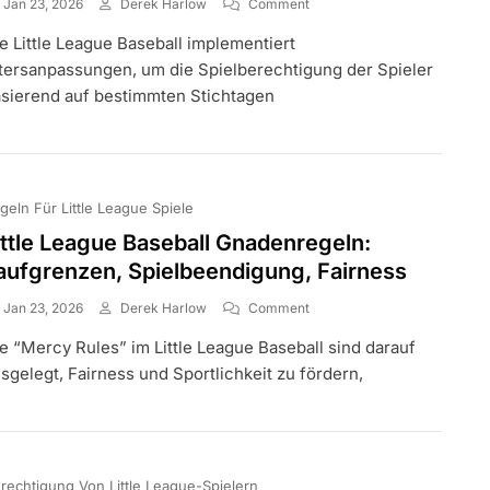
On
Jan 23, 2026
Derek Harlow
Comment
Modifikationen
e Little League Baseball implementiert
Der
Little
tersanpassungen, um die Spielberechtigung der Spieler
League
sierend auf bestimmten Stichtagen
Baseball
Regeln:
Altersanpassungen,
Lokale
Regeln,
geln Für Little League Spiele
Ausnahmen
ittle League Baseball Gnadenregeln:
aufgrenzen, Spielbeendigung, Fairness
On
Jan 23, 2026
Derek Harlow
Comment
Little
e “Mercy Rules” im Little League Baseball sind darauf
League
Baseball
sgelegt, Fairness und Sportlichkeit zu fördern,
Gnadenregeln:
Laufgrenzen,
Spielbeendigung,
Fairness
rechtigung Von Little League-Spielern