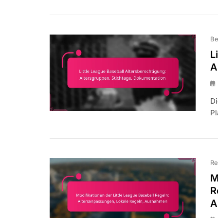
Be
L
A
Di
Pl
Re
M
R
A