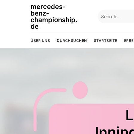
Skip
mercedes-
to
benz-
Search
content
championship.
for:
de
ÜBER UNS
DURCHSUCHEN
STARTSEITE
ERRE
Durchse
Spezifi
Rege
Rege
L
L
Wo
Le
Le
L
Innin
Er