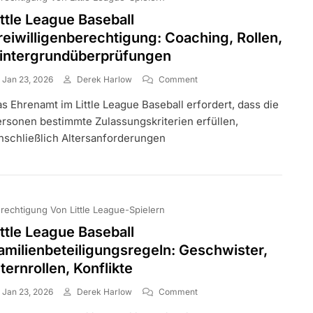
ittle League Baseball
reiwilligenberechtigung: Coaching, Rollen,
intergrundüberprüfungen
On
Jan 23, 2026
Derek Harlow
Comment
Little
s Ehrenamt im Little League Baseball erfordert, dass die
League
Baseball
rsonen bestimmte Zulassungskriterien erfüllen,
Freiwilligenberechtigung:
nschließlich Altersanforderungen
Coaching,
Rollen,
Hintergrundüberprüfungen
rechtigung Von Little League-Spielern
ittle League Baseball
amilienbeteiligungsregeln: Geschwister,
lternrollen, Konflikte
On
Jan 23, 2026
Derek Harlow
Comment
Little