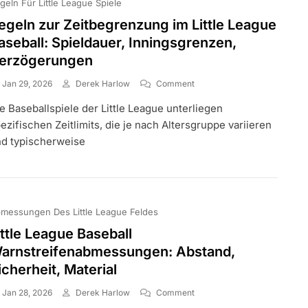
geln Für Little League Spiele
egeln zur Zeitbegrenzung im Little League
aseball: Spieldauer, Inningsgrenzen,
erzögerungen
On
Jan 29, 2026
Derek Harlow
Comment
Regeln
e Baseballspiele der Little League unterliegen
Zur
Zeitbegrenzung
ezifischen Zeitlimits, die je nach Altersgruppe variieren
Im
d typischerweise
Little
League
Baseball:
Spieldauer,
Inningsgrenzen,
messungen Des Little League Feldes
Verzögerungen
ittle League Baseball
arnstreifenabmessungen: Abstand,
icherheit, Material
On
Jan 28, 2026
Derek Harlow
Comment
Little