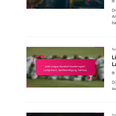
Di
Al
ba
Re
L
L
Di
au
Be