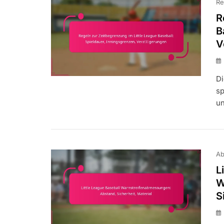
Re
R
B
V
Di
sp
un
Ab
L
W
S