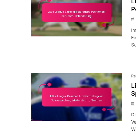
L
P
Im
Fe
Sc
Re
L
S
Di
Ve
Wi