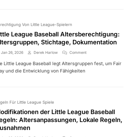
Wiedereintritt,
Grenzen
rechtigung Von Little League-Spielern
ittle League Baseball Altersberechtigung:
ltersgruppen, Stichtage, Dokumentation
On
Jan 26, 2026
Derek Harlow
Comment
Little
e Little League Baseball legt Altersgruppen fest, um Fair
League
Baseball
ay und die Entwicklung von Fähigkeiten
Altersberechtigung:
Altersgruppen,
Stichtage,
Dokumentation
geln Für Little League Spiele
odifikationen der Little League Baseball
egeln: Altersanpassungen, Lokale Regeln,
usnahmen