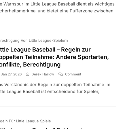
e Warnspur im Little League Baseball dient als wichtiges
League
Baseball
cherheitsmerkmal und bietet eine Pufferzone zwischen
Warnstreifenabmessungen:
Abstand,
Sicherheit,
Material
rechtigung Von Little League-Spielern
ittle League Baseball – Regeln zur
oppelten Teilnahme: Andere Sportarten,
onflikte, Berechtigung
On
Jan 27, 2026
Derek Harlow
Comment
Little
s Verständnis der Regeln zur doppelten Teilnahme im
League
Baseball
ttle League Baseball ist entscheidend für Spieler,
–
Regeln
Zur
Doppelten
Teilnahme:
geln Für Little League Spiele
Andere
Sportarten,