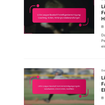
L
F
H
Da
Pe
ei
Be
L
F
E