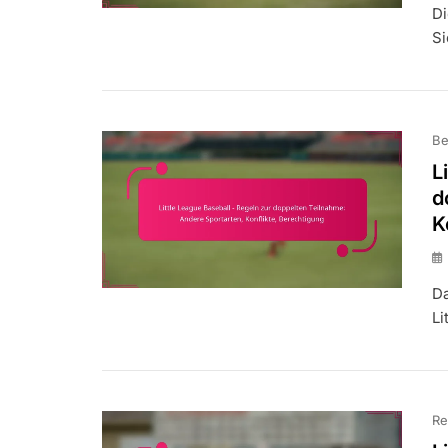
Di
Si
Be
L
d
K
Da
Li
Re