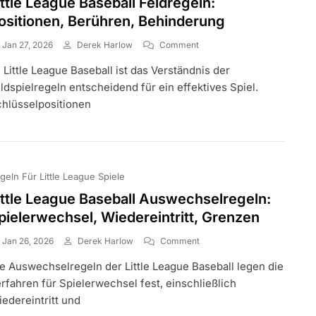
ittle League Baseball Feldregeln:
Konflikte,
ositionen, Berühren, Behinderung
Berechtigung
On
Jan 27, 2026
Derek Harlow
Comment
Little
 Little League Baseball ist das Verständnis der
League
Baseball
ldspielregeln entscheidend für ein effektives Spiel.
Feldregeln:
hlüsselpositionen
Positionen,
Berühren,
Behinderung
geln Für Little League Spiele
ittle League Baseball Auswechselregeln:
pielerwechsel, Wiedereintritt, Grenzen
On
Jan 26, 2026
Derek Harlow
Comment
Little
e Auswechselregeln der Little League Baseball legen die
League
Baseball
rfahren für Spielerwechsel fest, einschließlich
Auswechselregeln:
edereintritt und
Spielerwechsel,