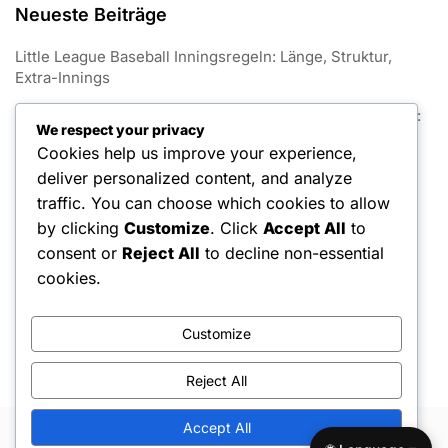
Neueste Beiträge
Little League Baseball Inningsregeln: Länge, Struktur,
Extra-Innings
Spezifikationen zur Basisgröße im Little League Baseball:
We respect your privacy
Abmessungen, Materialien, Sicherheit
Cookies help us improve your experience,
Regeln zur Auswahl von Little League Baseball-Teams:
deliver personalized content, and analyze
Entwürfe, Sichtungen, Kadergrenzen
traffic. You can choose which cookies to allow
by clicking
Customize
. Click
Accept All
to
Regeln zur Pflege von Little League Baseballfeldern:
consent or
Reject All
to decline non-essential
Instandhaltung, Sicherheit, Vorschriften
cookies.
Durchsetzung der Regeln im Little League Baseball:
Ermessensspielraum des Schiedsrichters, Proteste,
Einsprüche
Customize
Reject All
Accept All
Copyright © 2026 Hello Shoppable. Powered by
WordPress