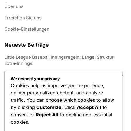
Über uns
Erreichen Sie uns
Cookie-Einstellungen
Neueste Beiträge
Little League Baseball Inningsregeln: Länge, Struktur,
Extra-Innings
Spezifikationen zur Basisgröße im Little League Baseball:
We respect your privacy
Abmessungen, Materialien, Sicherheit
Cookies help us improve your experience,
Regeln zur Auswahl von Little League Baseball-Teams:
deliver personalized content, and analyze
Entwürfe, Sichtungen, Kadergrenzen
traffic. You can choose which cookies to allow
by clicking
Customize
. Click
Accept All
to
Regeln zur Pflege von Little League Baseballfeldern:
consent or
Reject All
to decline non-essential
Instandhaltung, Sicherheit, Vorschriften
cookies.
Durchsetzung der Regeln im Little League Baseball: