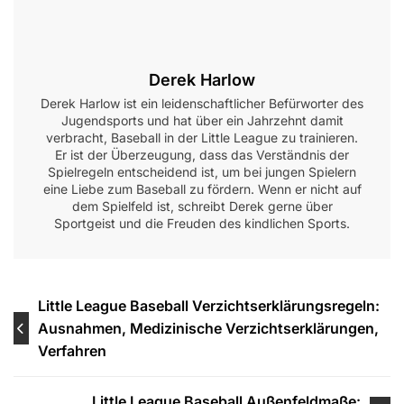
Derek Harlow
Derek Harlow ist ein leidenschaftlicher Befürworter des
Jugendsports und hat über ein Jahrzehnt damit
verbracht, Baseball in der Little League zu trainieren.
Er ist der Überzeugung, dass das Verständnis der
Spielregeln entscheidend ist, um bei jungen Spielern
eine Liebe zum Baseball zu fördern. Wenn er nicht auf
dem Spielfeld ist, schreibt Derek gerne über
Sportgeist und die Freuden des kindlichen Sports.
Post
Little League Baseball Verzichtserklärungsregeln:
Ausnahmen, Medizinische Verzichtserklärungen,
navigation
Verfahren
Little League Baseball Außenfeldmaße: