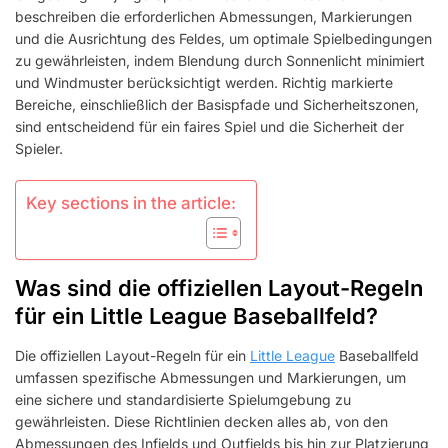
ORIENTIERUNG,
beschreiben die erforderlichen Abmessungen, Markierungen
MARKIERUNGEN,
und die Ausrichtung des Feldes, um optimale Spielbedingungen
SICHERHEITSZONEN
zu gewährleisten, indem Blendung durch Sonnenlicht minimiert
und Windmuster berücksichtigt werden. Richtig markierte
Bereiche, einschließlich der Basispfade und Sicherheitszonen,
sind entscheidend für ein faires Spiel und die Sicherheit der
Spieler.
Key sections in the article:
Was sind die offiziellen Layout-Regeln
für ein Little League Baseballfeld?
Die offiziellen Layout-Regeln für ein
Little League
Baseballfeld
umfassen spezifische Abmessungen und Markierungen, um
eine sichere und standardisierte Spielumgebung zu
gewährleisten. Diese Richtlinien decken alles ab, von den
Abmessungen des Infields und Outfields bis hin zur Platzierung