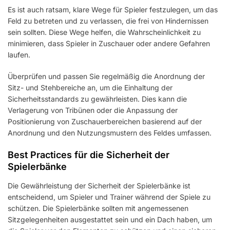
Es ist auch ratsam, klare Wege für Spieler festzulegen, um das
Feld zu betreten und zu verlassen, die frei von Hindernissen
sein sollten. Diese Wege helfen, die Wahrscheinlichkeit zu
minimieren, dass Spieler in Zuschauer oder andere Gefahren
laufen.
Überprüfen und passen Sie regelmäßig die Anordnung der
Sitz- und Stehbereiche an, um die Einhaltung der
Sicherheitsstandards zu gewährleisten. Dies kann die
Verlagerung von Tribünen oder die Anpassung der
Positionierung von Zuschauerbereichen basierend auf der
Anordnung und den Nutzungsmustern des Feldes umfassen.
Best Practices für die Sicherheit der
Spielerbänke
Die Gewährleistung der Sicherheit der Spielerbänke ist
entscheidend, um Spieler und Trainer während der Spiele zu
schützen. Die Spielerbänke sollten mit angemessenen
Sitzgelegenheiten ausgestattet sein und ein Dach haben, um