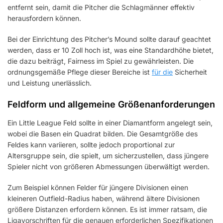
entfernt sein, damit die Pitcher die Schlagmänner effektiv
herausfordern können.
Bei der Einrichtung des Pitcher’s Mound sollte darauf geachtet
werden, dass er 10 Zoll hoch ist, was eine Standardhöhe bietet,
die dazu beiträgt, Fairness im Spiel zu gewährleisten. Die
ordnungsgemäße Pflege dieser Bereiche ist
für die
Sicherheit
und Leistung unerlässlich.
Feldform und allgemeine Größenanforderungen
Ein Little League Feld sollte in einer Diamantform angelegt sein,
wobei die Basen ein Quadrat bilden. Die Gesamtgröße des
Feldes kann variieren, sollte jedoch proportional zur
Altersgruppe sein, die spielt, um sicherzustellen, dass jüngere
Spieler nicht von größeren Abmessungen überwältigt werden.
Zum Beispiel können Felder für jüngere Divisionen einen
kleineren Outfield-Radius haben, während ältere Divisionen
größere Distanzen erfordern können. Es ist immer ratsam, die
Ligavorschriften für die genauen erforderlichen Spezifikationen