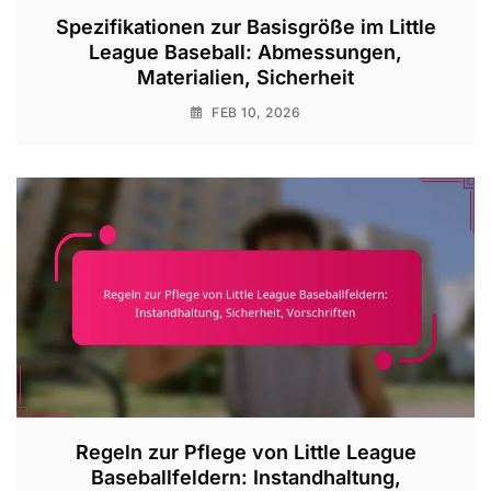
Spezifikationen zur Basisgröße im Little
League Baseball: Abmessungen,
Materialien, Sicherheit
FEB 10, 2026
Regeln zur Pflege von Little League
Baseballfeldern: Instandhaltung,