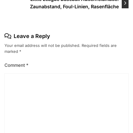
Zaunabstand, Foul-Linien, Rasenfläche
Leave a Reply
Your email address will not be published.
Required fields are
marked
*
Comment
*