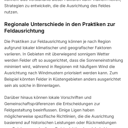
Strategien zu entwickeln, die die Ausrichtung des Feldes
nutzen.
Regionale Unterschiede in den Praktiken zur
Feldausrichtung
Die Praktiken zur Feldausrichtung können je nach Region
aufgrund lokaler klimatischer und geografischer Faktoren
variieren. In Gebieten mit überwiegend sonnigem Wetter
werden Felder oft so ausgerichtet, dass die Sonneneinstrahlung
minimiert wird, während in Regionen mit häufigem Wind die
Ausrichtung nach Windmustern priorisiert werden kann. Zum
Beispiel könnten Felder in Küstengebieten anders ausgerichtet
sein als solche in Binnenlagen.
Darüber hinaus können lokale Vorschriften und
Gemeinschaftspräferenzen die Entscheidungen zur
Feldgestaltung beeinflussen. Einige Ligen haben
möglicherweise spezifische Richtlinien, die die Ausrichtung
basierend auf historischen Leistungen oder Rückmeldungen