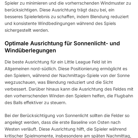
Spieler zu minimieren und die vorherrschenden Windmuster zu
berücksichtigen. Diese Ausrichtung trägt dazu bei, ein
besseres Spielerlebnis zu schaffen, indem Blendung reduziert
und konsistente Windbedingungen während des Spiels
sichergestellt werden.
Optimale Ausrichtung für Sonnenlicht- und
Windüberlegungen
Die beste Ausrichtung für ein Little League Feld ist im
Allgemeinen nord-südlich. Diese Positionierung ermöglicht es
den Spielern, während der Nachmittags-Spiele von der Sonne
wegzuschauen, was Blendung reduziert und die Sicht
verbessert. Darüber hinaus kann die Ausrichtung des Feldes mit
den vorherrschenden Winden den Spielern helfen, die Flugbahn
des Balls effektiver zu steuern.
Bei der Berücksichtigung von Sonnenlicht sollten die Felder so
angelegt werden, dass die erste Baseline von Osten nach
Westen verläuft. Diese Ausrichtung hilft, die Spieler während
kritischer Spielmomente, insbesondere am späten Nachmittag,