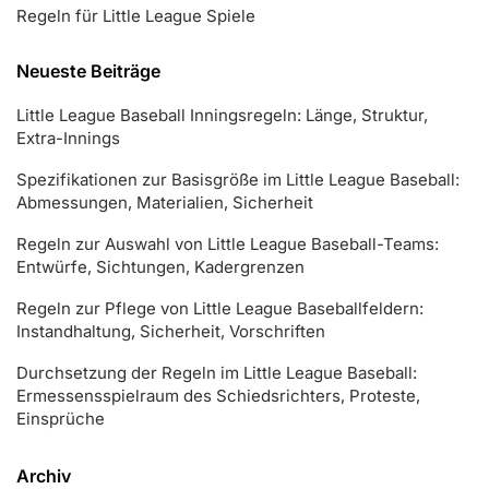
Regeln für Little League Spiele
Neueste Beiträge
Little League Baseball Inningsregeln: Länge, Struktur,
Extra-Innings
Spezifikationen zur Basisgröße im Little League Baseball:
Abmessungen, Materialien, Sicherheit
Regeln zur Auswahl von Little League Baseball-Teams:
Entwürfe, Sichtungen, Kadergrenzen
Regeln zur Pflege von Little League Baseballfeldern:
Instandhaltung, Sicherheit, Vorschriften
Durchsetzung der Regeln im Little League Baseball:
Ermessensspielraum des Schiedsrichters, Proteste,
Einsprüche
Archiv