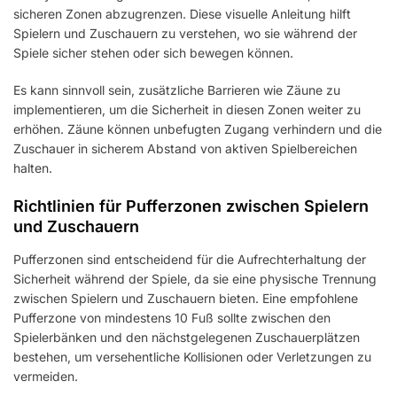
sicheren Zonen abzugrenzen. Diese visuelle Anleitung hilft
Spielern und Zuschauern zu verstehen, wo sie während der
Spiele sicher stehen oder sich bewegen können.
Es kann sinnvoll sein, zusätzliche Barrieren wie Zäune zu
implementieren, um die Sicherheit in diesen Zonen weiter zu
erhöhen. Zäune können unbefugten Zugang verhindern und die
Zuschauer in sicherem Abstand von aktiven Spielbereichen
halten.
Richtlinien für Pufferzonen zwischen Spielern
und Zuschauern
Pufferzonen sind entscheidend für die Aufrechterhaltung der
Sicherheit während der Spiele, da sie eine physische Trennung
zwischen Spielern und Zuschauern bieten. Eine empfohlene
Pufferzone von mindestens 10 Fuß sollte zwischen den
Spielerbänken und den nächstgelegenen Zuschauerplätzen
bestehen, um versehentliche Kollisionen oder Verletzungen zu
vermeiden.