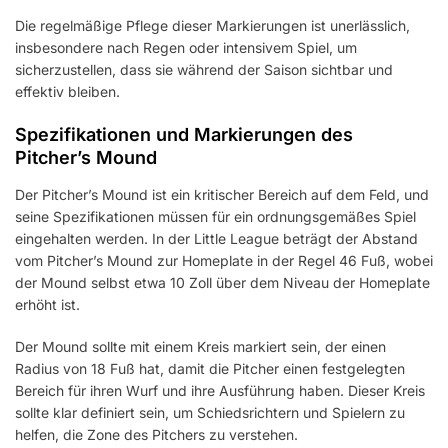
Die regelmäßige Pflege dieser Markierungen ist unerlässlich,
insbesondere nach Regen oder intensivem Spiel, um
sicherzustellen, dass sie während der Saison sichtbar und
effektiv bleiben.
Spezifikationen und Markierungen des
Pitcher’s Mound
Der Pitcher’s Mound ist ein kritischer Bereich auf dem Feld, und
seine Spezifikationen müssen für ein ordnungsgemäßes Spiel
eingehalten werden. In der Little League beträgt der Abstand
vom Pitcher’s Mound zur Homeplate in der Regel 46 Fuß, wobei
der Mound selbst etwa 10 Zoll über dem Niveau der Homeplate
erhöht ist.
Der Mound sollte mit einem Kreis markiert sein, der einen
Radius von 18 Fuß hat, damit die Pitcher einen festgelegten
Bereich für ihren Wurf und ihre Ausführung haben. Dieser Kreis
sollte klar definiert sein, um Schiedsrichtern und Spielern zu
helfen, die Zone des Pitchers zu verstehen.