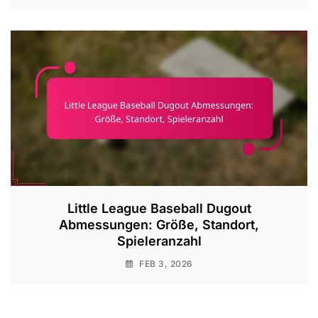
Little League Baseball Dugout
Abmessungen: Größe, Standort,
Spieleranzahl
FEB 3, 2026