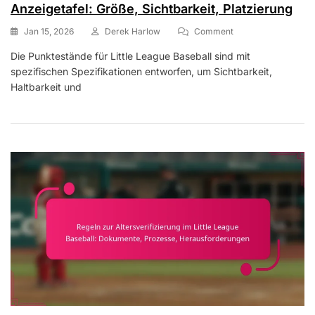
Anzeigetafel: Größe, Sichtbarkeit, Platzierung
On
Jan 15, 2026
Derek Harlow
Comment
Spezifikationen
Die Punktestände für Little League Baseball sind mit
Für
spezifischen Spezifikationen entworfen, um Sichtbarkeit,
Die
Little
Haltbarkeit und
League
Baseball-
Anzeigetafel:
Größe,
Sichtbarkeit,
Platzierung