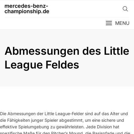
Skip
mercedes-benz-
to
championship.de
content
MENU
Abmessungen des Little
League Feldes
Die Abmessungen der Little League-Felder sind auf das Alter und
die Fähigkeiten junger Spieler abgestimmt, um eine sichere und
effektive Spielumgebung zu gewährleisten. Jede Division hat
spezifische Maße für den Pitcher’s Mound, die Basispfade und die