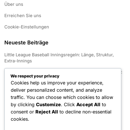
Über uns
Erreichen Sie uns
Cookie-Einstellungen
Neueste Beiträge
Little League Baseball Inningsregeln: Länge, Struktur,
Extra-Innings
Spezifikationen zur Basisgröße im Little League Baseball:
We respect your privacy
Abmessungen, Materialien, Sicherheit
Cookies help us improve your experience,
Regeln zur Auswahl von Little League Baseball-Teams:
deliver personalized content, and analyze
Entwürfe, Sichtungen, Kadergrenzen
traffic. You can choose which cookies to allow
by clicking
Customize
. Click
Accept All
to
Regeln zur Pflege von Little League Baseballfeldern:
consent or
Reject All
to decline non-essential
Instandhaltung, Sicherheit, Vorschriften
cookies.
Durchsetzung der Regeln im Little League Baseball:
Ermessensspielraum des Schiedsrichters, Proteste,