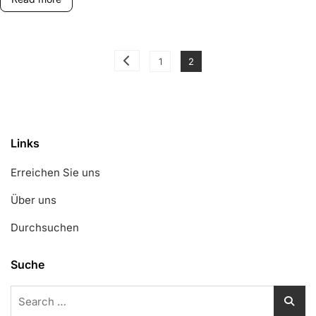
Spielfeld,
Sitzplätze,
Sicherheit
Posts
Page
Page
1
2
pagination
Links
Erreichen Sie uns
Über uns
Durchsuchen
Suche
Search
for: