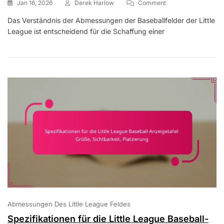
On
Jan 16, 2026
Derek Harlow
Comment
Little
Das Verständnis der Abmessungen der Baseballfelder der Little
League
League ist entscheidend für die Schaffung einer
Baseball
Infield-
Dimensionen:
Basispfade,
Pitcher’s
Mound,
Home
Plate
Abmessungen Des Little League Feldes
Spezifikationen für die Little League Baseball-