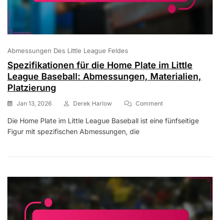
Abmessungen Des Little League Feldes
Spezifikationen für die Home Plate im Little
League Baseball: Abmessungen, Materialien,
Platzierung
On
Jan 13, 2026
Derek Harlow
Comment
Spezifikationen
Die Home Plate im Little League Baseball ist eine fünfseitige
Für
Figur mit spezifischen Abmessungen, die
Die
Home
Plate
Im
Little
League
Baseball:
Abmessungen,
Materialien,
Platzierung